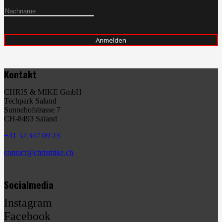
Kontakt
CHRIS & MIKE GmbH
Techpark Saland
Sunnehofstrasse 7
CH-8493 Saland
+41 52 347 09 23
contact@chrismike.ch
Socialmedia
Instagram
Facebook