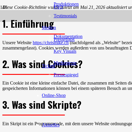
Produktionen
FAQ
Diese Cookie-Richtlinie wurde zuletzt am Mai 21, 2026 aktualisiert 
Testimonials
1. Einführung
Medien
Dokumentation
Pressefotos
Unsere Website
https://chrismike.ch
(nachfolgend als „Website“ bezei
zusammengefasst). Cookies werden außerdem von uns beauftragten Dri
Key Visuals
2. Was sind Cookies?
Medientexte
Tickets
Pressespiegel
Ein Cookie ist eine kleine einfache Datei, die zusammen mit Seiten d
gespeicherten Informationen können bei einem späteren Besuch an un
Online-Shop
3. Was sind Skripte?
Ein Skript ist ein Programmcode, mit dem unsere Website ordnungsgem
Aktuelles