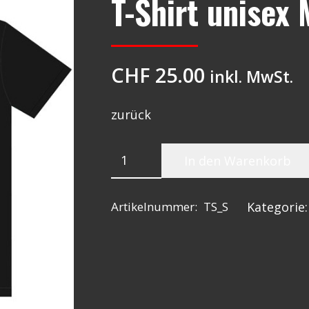
T-Shirt unisex 
CHF
25.00
inkl. MwSt.
zurück
T-
In den Warenkorb
Shirt
unisex
Artikelnummer:
TS_S
Kategorie:
M
Menge