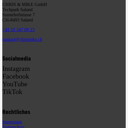
CHRIS & MIKE GmbH
Techpark Saland
Sunnehofstrasse 7
CH-8493 Saland
+41 52 347 09 23
contact@chrismike.ch
Socialmedia
Instagram
Facebook
YouTube
TikTok
Rechtliches
Impressum
Datenschutz