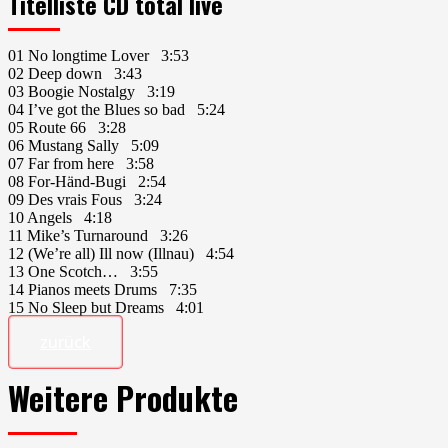
Titelliste CD total live
01 No longtime Lover 3:53
02 Deep down 3:43
03 Boogie Nostalgy 3:19
04 I’ve got the Blues so bad 5:24
05 Route 66 3:28
06 Mustang Sally 5:09
07 Far from here 3:58
08 For-Händ-Bugi 2:54
09 Des vrais Fous 3:24
10 Angels 4:18
11 Mike’s Turnaround 3:26
12 (We’re all) Ill now (Illnau) 4:54
13 One Scotch… 3:55
14 Pianos meets Drums 7:35
15 No Sleep but Dreams 4:01
zurück
Weitere Produkte