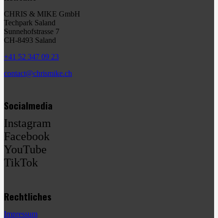
CHRIS & MIKE GmbH
Techpark Saland
Sunnehofstrasse 7
CH-8493 Saland
+41 52 347 09 23
contact@chrismike.ch
Socialmedia
Instagram
Facebook
YouTube
TikTok
Rechtliches
Impressum