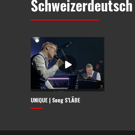
Schweizerdeutsch
UNIQUE | Song S’LÄBE