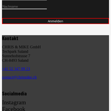
Kontakt
CHRIS & MIKE GmbH
Techpark Saland
Sunnehofstrasse 7
CH-8493 Saland
+41 52 347 09 23
contact@chrismike.ch
Socialmedia
Instagram
Facebook