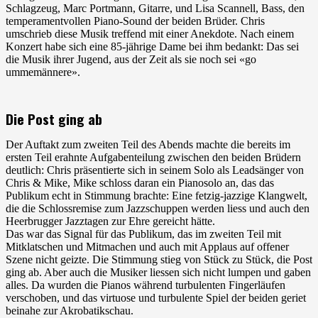
Schlagzeug, Marc Portmann, Gitarre, und Lisa Scannell, Bass, den
temperamentvollen Piano-Sound der beiden Brüder. Chris
umschrieb diese Musik treffend mit einer Anekdote. Nach einem
Konzert habe sich eine 85-jährige Dame bei ihm bedankt: Das sei
die Musik ihrer Jugend, aus der Zeit als sie noch sei «go
ummemännere».
Die Post ging ab
Der Auftakt zum zweiten Teil des Abends machte die bereits im
ersten Teil erahnte Aufgabenteilung zwischen den beiden Brüdern
deutlich: Chris präsentierte sich in seinem Solo als Leadsänger von
Chris & Mike, Mike schloss daran ein Pianosolo an, das das
Publikum echt in Stimmung brachte: Eine fetzig-jazzige Klangwelt,
die die Schlossremise zum Jazzschuppen werden liess und auch den
Heerbrugger Jazztagen zur Ehre gereicht hätte.
Das war das Signal für das Publikum, das im zweiten Teil mit
Mitklatschen und Mitmachen und auch mit Applaus auf offener
Szene nicht geizte. Die Stimmung stieg von Stück zu Stück, die Post
ging ab. Aber auch die Musiker liessen sich nicht lumpen und gaben
alles. Da wurden die Pianos während turbulenten Fingerläufen
verschoben, und das virtuose und turbulente Spiel der beiden geriet
beinahe zur Akrobatikschau.