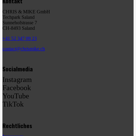
Kontakt
CHRIS & MIKE GmbH
Techpark Saland
Sunnehofstrasse 7
CH-8493 Saland
+41 52 347 09 23
contact@chrismike.ch
Socialmedia
Instagram
Facebook
YouTube
TikTok
Rechtliches