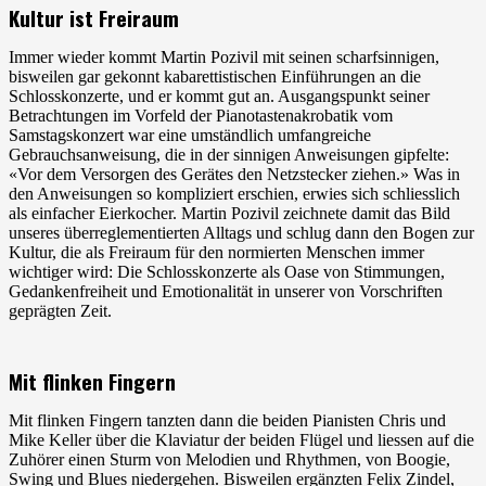
Kultur ist Freiraum
Immer wieder kommt Martin Pozivil mit seinen scharfsinnigen,
bisweilen gar gekonnt kabarettistischen Einführungen an die
Schlosskonzerte, und er kommt gut an. Ausgangspunkt seiner
Betrachtungen im Vorfeld der Pianotastenakrobatik vom
Samstagskonzert war eine umständlich umfangreiche
Gebrauchsanweisung, die in der sinnigen Anweisungen gipfelte:
«Vor dem Versorgen des Gerätes den Netzstecker ziehen.» Was in
den Anweisungen so kompliziert erschien, erwies sich schliesslich
als einfacher Eierkocher. Martin Pozivil zeichnete damit das Bild
unseres überreglementierten Alltags und schlug dann den Bogen zur
Kultur, die als Freiraum für den normierten Menschen immer
wichtiger wird: Die Schlosskonzerte als Oase von Stimmungen,
Gedankenfreiheit und Emotionalität in unserer von Vorschriften
geprägten Zeit.
Mit flinken Fingern
Mit flinken Fingern tanzten dann die beiden Pianisten Chris und
Mike Keller über die Klaviatur der beiden Flügel und liessen auf die
Zuhörer einen Sturm von Melodien und Rhythmen, von Boogie,
Swing und Blues niedergehen. Bisweilen ergänzten Felix Zindel,