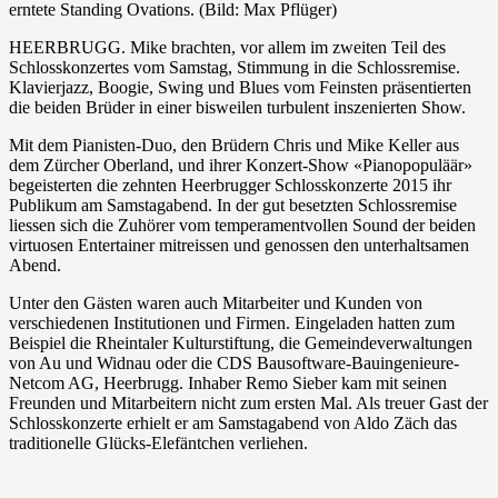
erntete Standing Ovations. (Bild: Max Pflüger)
HEERBRUGG. Mike brachten, vor allem im zweiten Teil des
Schlosskonzertes vom Samstag, Stimmung in die Schlossremise.
Klavierjazz, Boogie, Swing und Blues vom Feinsten präsentierten
die beiden Brüder in einer bisweilen turbulent inszenierten Show.
Mit dem Pianisten-Duo, den Brüdern Chris und Mike Keller aus
dem Zürcher Oberland, und ihrer Konzert-Show «Pianopopuläär»
begeisterten die zehnten Heerbrugger Schlosskonzerte 2015 ihr
Publikum am Samstagabend. In der gut besetzten Schlossremise
liessen sich die Zuhörer vom temperamentvollen Sound der beiden
virtuosen Entertainer mitreissen und genossen den unterhaltsamen
Abend.
Unter den Gästen waren auch Mitarbeiter und Kunden von
verschiedenen Institutionen und Firmen. Eingeladen hatten zum
Beispiel die Rheintaler Kulturstiftung, die Gemeindeverwaltungen
von Au und Widnau oder die CDS Bausoftware-Bauingenieure-
Netcom AG, Heerbrugg. Inhaber Remo Sieber kam mit seinen
Freunden und Mitarbeitern nicht zum ersten Mal. Als treuer Gast der
Schlosskonzerte erhielt er am Samstagabend von Aldo Zäch das
traditionelle Glücks-Elefäntchen verliehen.