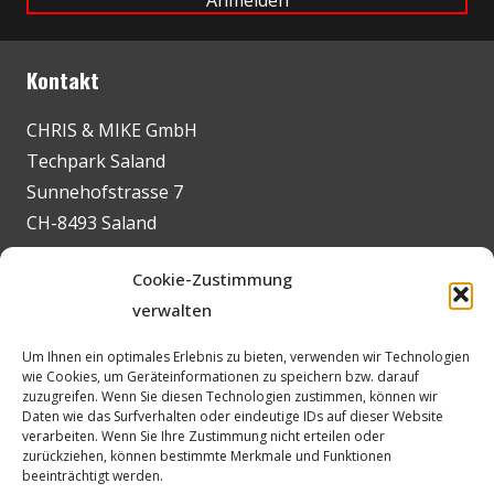
Kontakt
CHRIS & MIKE GmbH
Techpark Saland
Sunnehofstrasse 7
CH-8493 Saland
+41 52 347 09 23
Cookie-Zustimmung
contact@chrismike.ch
verwalten
Socialmedia
Um Ihnen ein optimales Erlebnis zu bieten, verwenden wir Technologien
wie Cookies, um Geräteinformationen zu speichern bzw. darauf
zuzugreifen. Wenn Sie diesen Technologien zustimmen, können wir
Daten wie das Surfverhalten oder eindeutige IDs auf dieser Website
verarbeiten. Wenn Sie Ihre Zustimmung nicht erteilen oder
zurückziehen, können bestimmte Merkmale und Funktionen
Rechtliches
beeinträchtigt werden.