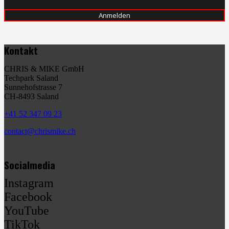
Kontakt
CHRIS & MIKE GmbH
Techpark Saland
Sunnehofstrasse 7
CH-8493 Saland
+41 52 347 09 23
contact@chrismike.ch
Socialmedia
Instagram
Facebook
YouTube
TikTok