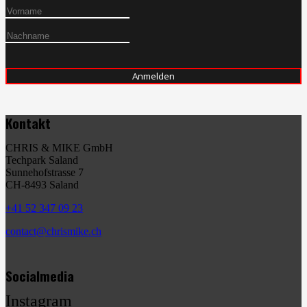
Kontakt
CHRIS & MIKE GmbH
Techpark Saland
Sunnehofstrasse 7
CH-8493 Saland
+41 52 347 09 23
contact@chrismike.ch
Socialmedia
Instagram