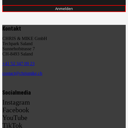
Kontakt
CHRIS & MIKE GmbH
Techpark Saland
Sunnehofstrasse 7
CH-8493 Saland
+41 52 347 09 23
contact@chrismike.ch
Socialmedia
Instagram
Facebook
YouTube
TikTok