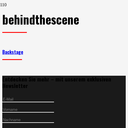
behindthescene
Backstage
Entdecken Sie mehr – mit unserem exklusiven
Newsletter