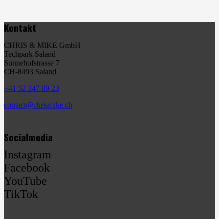
Kontakt
CHRIS & MIKE GmbH
Techpark Saland
Sunnehofstrasse 7
CH-8493 Saland
+41 52 347 09 23
contact@chrismike.ch
Socialmedia
Instagram
Facebook
YouTube
TikTok