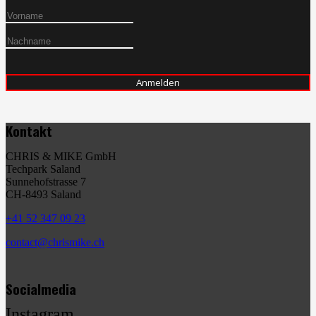
Kontakt
CHRIS & MIKE GmbH
Techpark Saland
Sunnehofstrasse 7
CH-8493 Saland
+41 52 347 09 23
contact@chrismike.ch
Socialmedia
Instagram