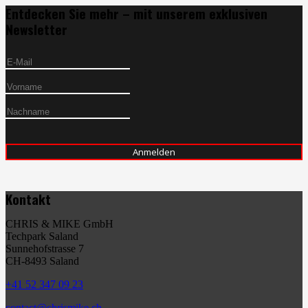
Entdecken Sie mehr – mit unserem exklusiven
Newsletter
Kontakt
CHRIS & MIKE GmbH
Techpark Saland
Sunnehofstrasse 7
CH-8493 Saland
+41 52 347 09 23
contact@chrismike.ch