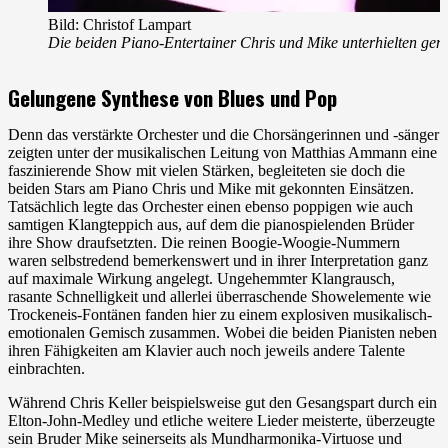
Bild: Christof Lampart
Die beiden Piano-Entertainer Chris und Mike unterhielten g
Gelungene Synthese von Blues und Pop
Denn das verstärkte Orchester und die Chorsängerinnen und -sänger
zeigten unter der musikalischen Leitung von Matthias Ammann eine
faszinierende Show mit vielen Stärken, begleiteten sie doch die
beiden Stars am Piano Chris und Mike mit gekonnten Einsätzen.
Tatsächlich legte das Orchester einen ebenso poppigen wie auch
samtigen Klangteppich aus, auf dem die pianospielenden Brüder
ihre Show draufsetzten. Die reinen Boogie-Woogie-Nummern
waren selbstredend bemerkenswert und in ihrer Interpretation ganz
auf maximale Wirkung angelegt. Ungehemmter Klangrausch,
rasante Schnelligkeit und allerlei überraschende Showelemente wie
Trockeneis-Fontänen fanden hier zu einem explosiven musikalisch-
emotionalen Gemisch zusammen. Wobei die beiden Pianisten neben
ihren Fähigkeiten am Klavier auch noch jeweils andere Talente
einbrachten.
Während Chris Keller beispielsweise gut den Gesangspart durch ein
Elton-John-Medley und etliche weitere Lieder meisterte, überzeugte
sein Bruder Mike seinerseits als Mundharmonika-Virtuose und