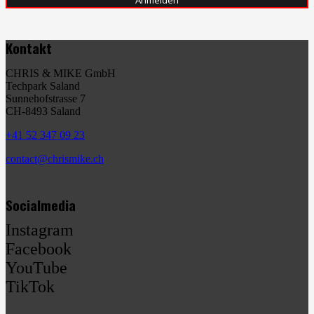
Kontakt
CHRIS & MIKE GmbH
Techpark Saland
Sunnehofstrasse 7
CH-8493 Saland
+41 52 347 09 23
contact@chrismike.ch
Socialmedia
Instagram
Facebook
YouTube
TikTok