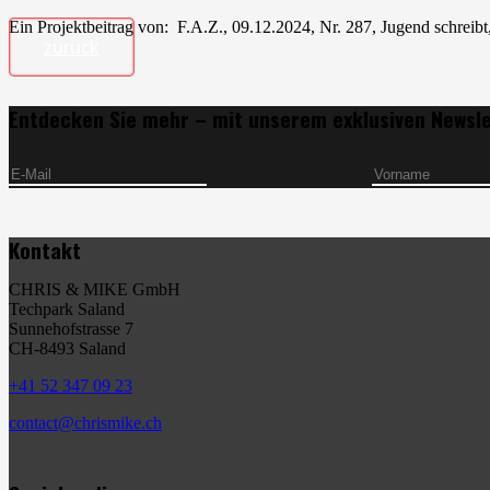
Ein Projektbeitrag von: F.A.Z., 09.12.2024, Nr. 287, Jugend schreib
zurück
Entdecken Sie mehr – mit unserem exklusiven Newsl
Kontakt
CHRIS & MIKE GmbH
Techpark Saland
Sunnehofstrasse 7
CH-8493 Saland
+41 52 347 09 23
contact@chrismike.ch