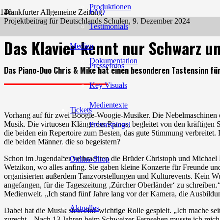
Produktionen
FAQ
Frankfurter Allgemeine Zeitung
Projektbeitrag für Deutschlands Schulen, 9. Dezember 2024
Testimonials
Das Klavier kennt nur Schwarz u
Medien
Dokumentation
Pressefotos
Das Piano-Duo Chris & Mike hat einen besonderen Tastensinn fü
Key Visuals
Medientexte
Tickets
Vorhang auf für zwei Boogie-Woogie-Musiker. Die Nebelmaschinen er
Musik. Die virtuosen Klänge der Pianos, begleitet von den kräftigen 
Pressespiegel
die beiden ein Repertoire zum Besten, das gute Stimmung verbreitet.
die beiden Männer, die so begeistern?
Schon im Jugendalter verbrachten die Brüder Christoph und Michael 
Online-Shop
Wetzikon, wo alles anfing. Sie gaben kleine Konzerte für Freunde un
organisierten außerdem Tanzvorstellungen und Kulturevents. Kein Wu
angefangen, für die Tageszeitung ‚Zürcher Oberländer‘ zu schreiben.
Medienwelt. „Ich stand fünf Jahre lang vor der Kamera, die Ausbildu
Aktuelles
Dabei hat die Musik stets eine wichtige Rolle gespielt. „Ich mache s
zurecht. „Nach 13 Jahren beim Schweizer Fernsehen musste ich mich f