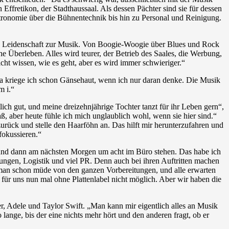
fretikon, der Stadthaussaal. Als dessen Pächter sind sie für dessen
Gastronomie über die Bühnentechnik bis hin zu Personal und Reinigung.
en Leidenschaft zur Musik. Von Boogie-Woogie über Blues und Rock
he Überleben. Alles wird teurer, der Betrieb des Saales, die Werbung,
ht wissen, wie es geht, aber es wird immer schwieriger.“
Da kriege ich schon Gänsehaut, wenn ich nur daran denke. Die Musik
m i.“
lich gut, und meine dreizehnjährige Tochter tanzt für ihr Leben gern“,
, aber heute fühle ich mich unglaublich wohl, wenn sie hier sind.“
zurück und stelle den Haarföhn an. Das hilft mir herunterzufahren und
fokussieren.“
n und dann am nächsten Morgen um acht im Büro stehen. Das habe ich
lungen, Logistik und viel PR. Denn auch bei ihren Auftritten machen
 man schon müde von den ganzen Vorbereitungen, und alle erwarten
r für uns nun mal ohne Plattenlabel nicht möglich. Aber wir haben die
her, Adele und Taylor Swift. „Man kann mir eigentlich alles an Musik
ange, bis der eine nichts mehr hört und den anderen fragt, ob er