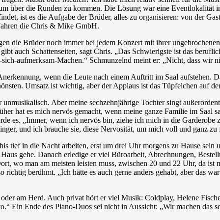
m über die Runden zu kommen. Die Lösung war eine Eventlokalität in Ef
findet, ist es die Aufgabe der Brüder, alles zu organisieren: von der 
 Jahren die Chris & Mike GmbH.
ugen die Brüder noch immer bei jedem Konzert mit ihrer ungebrochen
gibt auch Schattenseiten, sagt Chris. „Das Schwierigste ist das beruflic
uf-sich-aufmerksam-Machen.“ Schmunzelnd meint er: „Nicht, dass wir nic
Anerkennung, wenn die Leute nach einem Auftritt im Saal aufstehen. 
nsten. Umsatz ist wichtig, aber der Applaus ist das Tüpfelchen auf de
hr unmusikalisch. Aber meine sechzehnjährige Tochter singt außerordent
rüher hat es mich nervös gemacht, wenn meine ganze Familie im Saal saß
werde es. „Immer, wenn ich nervös bin, ziehe ich mich in die Garderobe 
ger, und ich brauche sie, diese Nervosität, um mich voll und ganz zu 
is tief in die Nacht arbeiten, erst um drei Uhr morgens zu Hause sei
m Haus gehe. Danach erledige er viel Büroarbeit, Abrechnungen, Bestel
ort, wo man am meisten leisten muss, zwischen 20 und 22 Uhr, da ist
o richtig berühmt. „Ich hätte es auch gerne anders gehabt, aber das wa
tur oder am Herd. Auch privat hört er viel Musik: Coldplay, Helene Fisc
.“ Ein Ende des Piano-Duos sei nicht in Aussicht: „Wir machen das so l