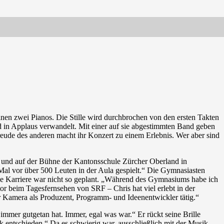
en zwei Pianos. Die Stille wird durchbrochen von den ersten Takten
ld in Applaus verwandelt. Mit einer auf sie abgestimmten Band geben
reude des anderen macht ihr Konzert zu einem Erlebnis. Wer aber sind
a und auf der Bühne der Kantonsschule Zürcher Oberland in
 Mal vor über 500 Leuten in der Aula gespielt.“ Die Gymnasiasten
ese Karriere war nicht so geplant. „Während des Gymnasiums habe ich
r beim Tagesfernsehen von SRF – Chris hat viel erlebt in der
r Kamera als Produzent, Programm- und Ideenentwickler tätig.“
immer gutgetan hat. Immer, egal was war.“ Er rückt seine Brille
 entschieden.“ Da es schwierig war, ausschließlich mit der Musik