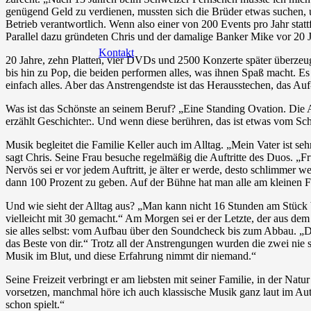
genügend Geld zu verdienen, mussten sich die Brüder etwas suchen, u
Betrieb verantwortlich. Wenn also einer von 200 Events pro Jahr statt
Parallel dazu gründeten Chris und der damalige Banker Mike vor 20
Kontakt
20 Jahre, zehn Platten, vier DVDs und 2500 Konzerte später überze
bis hin zu Pop, die beiden performen alles, was ihnen Spaß macht. Es 
einfach alles. Aber das Anstrengendste ist das Herausstechen, das A
Was ist das Schönste an seinem Beruf? „Eine Standing Ovation. Die 
erzählt Geschichten. Und wenn diese berühren, das ist etwas vom Schö
Musik begleitet die Familie Keller auch im Alltag. „Mein Vater ist se
sagt Chris. Seine Frau besuche regelmäßig die Auftritte des Duos. „F
Nervös sei er vor jedem Auftritt, je älter er werde, desto schlimmer 
dann 100 Prozent zu geben. Auf der Bühne hat man alle am kleinen Fin
Und wie sieht der Alltag aus? „Man kann nicht 16 Stunden am Stück b
vielleicht mit 30 gemacht.“ Am Morgen sei er der Letzte, der aus de
sie alles selbst: vom Aufbau über den Soundcheck bis zum Abbau. „D
das Beste von dir.“ Trotz all der Anstrengungen wurden die zwei nie s
Musik im Blut, und diese Erfahrung nimmt dir niemand.“
Seine Freizeit verbringt er am liebsten mit seiner Familie, in der Na
vorsetzen, manchmal höre ich auch klassische Musik ganz laut im Auto
schon spielt.“