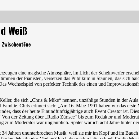
nd Weiß
r Zwischentöne
zeugen eine magische Atmosphäre, im Licht der Scheinwerfer erschein
Stimmen der Pianisten, versetzen das Publikum in Staunen, das sich ba
 Das Wechselspiel von perfekter Technik des einen und Improvisationsf
Keller, die sich „Chris & Mike“ nennen, unzählige Stunden in der Aul
d Familie. Chris erinnert sich: „Am 16. März 1991 haben wir das erste
nder, dass der heute Einundfünfzigjährige auch Event Creator ist. Di
“ Von der Zeitung über „Radio Zürisee“ bis zum Redaktor und Moderato
ng zum Moderator war unglaublich. Später war ich acht Jahre hinter de
eit 34 Jahren ununterbrochen Musik, weil sie mir im Kopf und im Bauch 
ragen: Musik oder Medien? Ich habe mich relativ schnell für die Musik