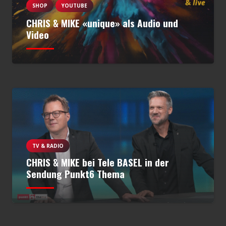
SHOP
YOUTUBE
CHRIS & MIKE «unique» als Audio und
Video
TV & RADIO
CHRIS & MIKE bei Tele BASEL in der
Sendung Punkt6 Thema
TV & RADIO
CHRIS & MIKE in der Sendung SWISSMADE
von Radio SRF1