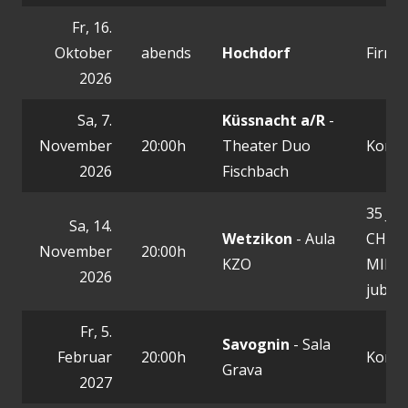
Fr, 16.
Oktober
abends
Hochdorf
Firme
2026
Sa, 7.
Küssnacht a/R
-
November
20:00h
Theater Duo
Konze
2026
Fischbach
35 Ja
Sa, 14.
Wetzikon
- Aula
CHRIS
November
20:00h
KZO
MIKE,
2026
jubile
Fr, 5.
Savognin
- Sala
Februar
20:00h
Konze
Grava
2027