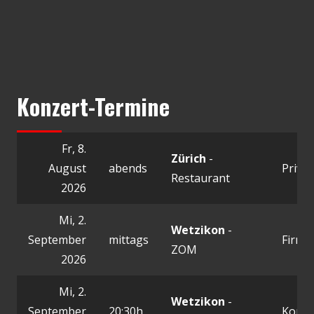
Konzert-Termine
Fr, 8.
Zürich
-
August
abends
Privat
Restaurant
2026
Mi, 2.
Wetzikon
-
September
mittags
Firme
ZOM
2026
Mi, 2.
Wetzikon
-
September
20:30h
Konze