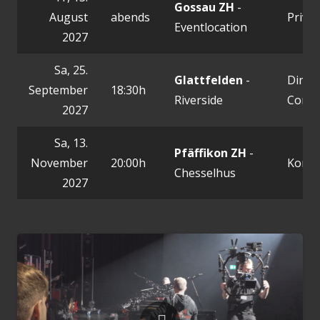
Gossau ZH
-
August
abends
Privat
Eventlocation
2027
Sa, 25.
Glattfelden
-
Dinne
September
18:30h
Riverside
Conce
2027
Sa, 13.
Pfäffikon ZH
-
November
20:00h
Konze
Chesselhus
2027