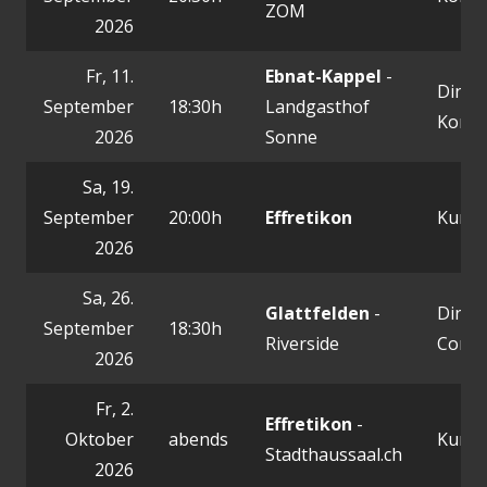
ZOM
2026
Fr, 11.
Ebnat-Kappel
-
Dinne
September
18:30h
Landgasthof
Konze
2026
Sonne
Sa, 19.
September
20:00h
Effretikon
Kunde
2026
Sa, 26.
Glattfelden
-
Dinne
September
18:30h
Riverside
Conce
2026
Fr, 2.
Effretikon
-
Oktober
abends
Kunde
Stadthaussaal.ch
2026